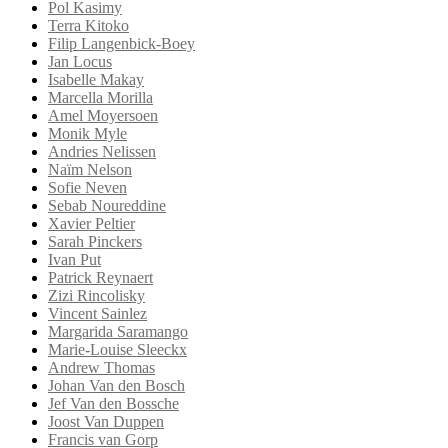
Pol Kasimy
Terra Kitoko
Filip Langenbick-Boey
Jan Locus
Isabelle Makay
Marcella Morilla
Amel Moyersoen
Monik Myle
Andries Nelissen
Naïm Nelson
Sofie Neven
Sebab Noureddine
Xavier Peltier
Sarah Pinckers
Ivan Put
Patrick Reynaert
Zizi Rincolisky
Vincent Sainlez
Margarida Saramango
Marie-Louise Sleeckx
Andrew Thomas
Johan Van den Bosch
Jef Van den Bossche
Joost Van Duppen
Francis van Gorp